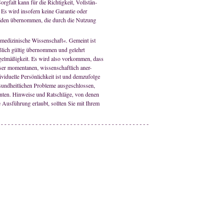
Sorgfalt kann für die Richtigkeit, Vollstän-
Es wird insofern keine Garantie oder
chäden übernommen, die durch die Nutzung
 medizinische Wissenschaft«. Gemeint ist
ßlich gültig übernommen und gelehrt
egelmäßigkeit. Es wird also vorkommen, dass
ser momentanen, wissenschaftlich aner-
viduelle Persönlichkeit ist und demzufolge
gesundheitlichen Probleme ausgeschlossen,
önnten. Hinweise und Ratschläge, von denen
e Ausführung erlaubt, sollten Sie mit Ihrem
 - - - - - - - - - - - - - - - - - - - - - - - - - - - - - - - - - - - - - - - - - - -