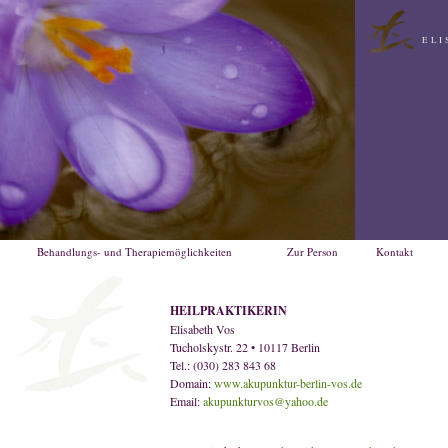
ELI
Behandlungs- und Therapiemöglichkeiten
Zur Person
Kontakt
HEILPRAKTIKERIN
Elisabeth Vos
Tucholskystr. 22 • 10117 Berlin
Tel.: (030) 283 843 68
Domain:
www.akupunktur-berlin-vos.de
Email:
akupunkturvos@yahoo.de