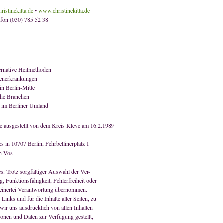
ristinekitta.de
•
www.christinekitta.de
efon (030) 785 52 38
lternative Heilmethoden
senerkrankungen
in Berlin-Mitte
che Branchen
l im Berliner Umland
e ausgestellt von dem Kreis Kleve am 16.2.1989
 in 10707 Berlin, Fehrbellinerplatz 1
h Vos
s. Trotz sorgfältiger Auswahl der Ver-
ng, Funktionsfähigkeit, Fehlerfreiheit oder
 keinerlei Verantwortung übernommen.
 Links und für die Inhalte aller Seiten, zu
wir uns ausdrücklich von allen Inhalten
tionen und Daten zur Verfügung gestellt,