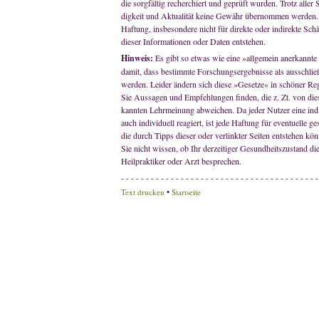
die sorgfältig recherchiert und geprüft wurden. Trotz aller 
digkeit und Aktualität keine Gewähr übernommen werden. 
Haftung, insbesondere nicht für direkte oder indirekte S
dieser Informationen oder Daten entstehen.
Hinweis:
Es gibt so etwas wie eine »allgemein anerkannte
damit, dass bestimmte Forschungsergebnisse als ausschlie
werden. Leider ändern sich diese »Gesetze« in schöner R
Sie Aussagen und Empfehlungen finden, die z. Zt. von die
kannten Lehrmeinung abweichen. Da jeder Nutzer eine indi
auch individuell reagiert, ist jede Haftung für eventuelle 
die durch Tipps dieser oder verlinkter Seiten entstehen k
Sie nicht wissen, ob Ihr derzeitiger Gesundheitszustand di
Heilpraktiker oder Arzt besprechen.
- - - - - - - - - - - - - - - - - - - - - - - - - - - - - - - - - - - - - - - -
•
Text drucken
Startseite