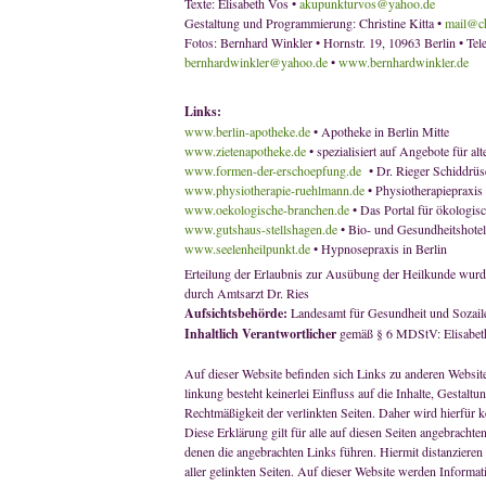
Texte: Elisabeth Vos •
akupunkturvos@yahoo.de
Gestaltung und Programmierung: Christine Kitta •
mail@ch
Fotos: Bernhard Winkler • Hornstr. 19, 10963 Berlin • Tel
bernhardwinkler@yahoo.de
•
www.bernhardwinkler.de
Links:
www.berlin-apotheke.de
• Apotheke in Berlin Mitte
www.zietenapotheke.de
• spezialisiert auf Angebote für a
www.formen-der-erschoepfung.de
• Dr. Rieger Schiddrü
www.physiotherapie-ruehlmann.de
• Physiotherapiepraxis 
www.oekologische-branchen.de
• Das Portal für ökologis
www.gutshaus-stellshagen.de
• Bio- und Gesundheitshote
www.seelenheilpunkt.de
• Hypnosepraxis in Berlin
Erteilung der Erlaubnis zur Ausübung der Heilkunde wurd
durch Amtsarzt Dr. Ries
Aufsichtsbehörde:
Landesamt für Gesundheit und Sozailes
Inhaltlich Verantwortlicher
gemäß § 6 MDStV: Elisabet
Auf dieser Website befinden sich Links zu anderen Website
linkung besteht keinerlei Einfluss auf die Inhalte, Gestaltu
Rechtmäßigkeit der verlinkten Seiten. Daher wird hierfür
Diese Erklärung gilt für alle auf diesen Seiten angebrachten
denen die angebrachten Links führen. Hiermit distanzieren 
aller gelinkten Seiten. Auf dieser Website werden Informa